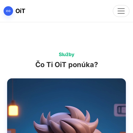
Toggl
OiT
Služby
Čo Ti OiT ponúka?