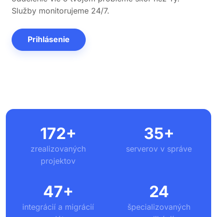
Služby monitorujeme 24/7.
Prihlásenie
172+
35+
zrealizovaných
serverov v správe
projektov
47+
24
integrácií a migrácií
špecializovaných