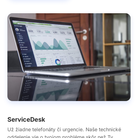
ServiceDesk
Už žiadne telefonáty či urgencie. Naše technické
oddelenie vie o tvojom probléme skôr než Ty.