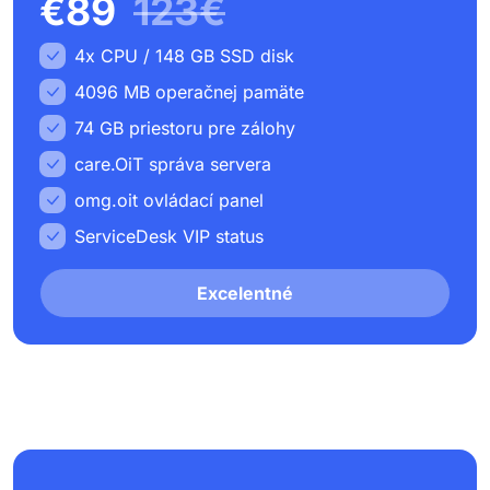
€89
123€
4x CPU / 148 GB SSD disk
4096 MB operačnej pamäte
74 GB priestoru pre zálohy
care.OiT správa servera
omg.oit ovládací panel
ServiceDesk VIP status
Excelentné