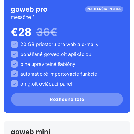
goweb pro
NAJLEPŠIA VOĽBA
mesačne /
€28
36€
20 GB priestoru pre web a e-maily
poháňané goweb.oit aplikáciou
plne upravitelné šablóny
automatické importovacie funkcie
omg.oit ovládací panel
Rozhodne toto
goweb mini