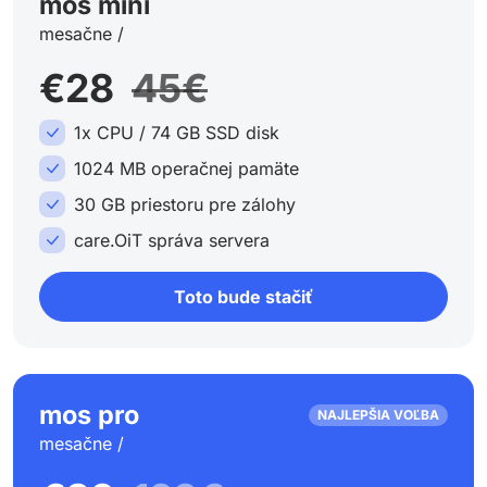
mos mini
mesačne /
€28
45€
1x CPU / 74 GB SSD disk
1024 MB operačnej pamäte
30 GB priestoru pre zálohy
care.OiT správa servera
Toto bude stačiť
mos pro
NAJLEPŠIA VOĽBA
mesačne /