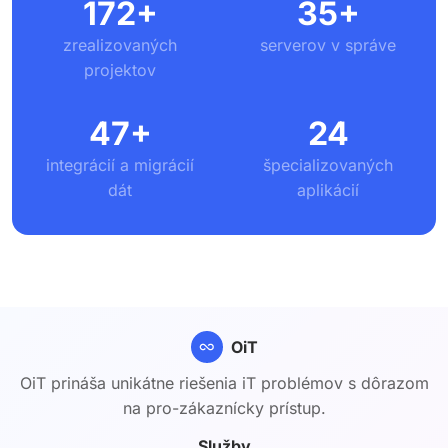
172+
35+
zrealizovaných
serverov v správe
projektov
47+
24
integrácií a migrácií
špecializovaných
dát
aplikácií
OiT
OiT prináša unikátne riešenia iT problémov s dôrazom
na pro-zákaznícky prístup.
Služby